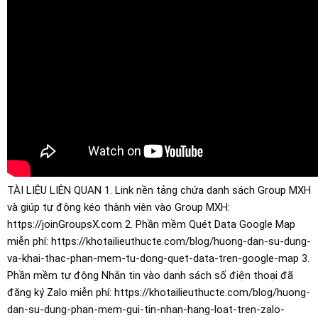
TÀI LIỆU LIÊN QUAN 1. Link nền tảng chứa danh sách Group MXH
và giúp tự động kéo thành viên vào Group MXH:
https://joinGroupsX.com 2. Phần mềm Quét Data Google Map
miễn phí: https://khotailieuthucte.com/blog/huong-dan-su-dung-
va-khai-thac-phan-mem-tu-dong-quet-data-tren-google-map 3.
Phần mềm tự động Nhắn tin vào danh sách số điện thoại đã
đăng ký Zalo miễn phí: https://khotailieuthucte.com/blog/huong-
dan-su-dung-phan-mem-gui-tin-nhan-hang-loat-tren-zalo-