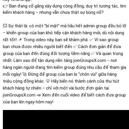
👉 Bạn đang cố gắng xây dựng cộng đồng, duy trì tương tác, tìm
kiếm khách hàng – nhưng vẫn chưa thật sự bùng nổ?
💥 Sự thật là: có một “bí mật” mà hầu hết admin group đều bỏ lỡ
– khiến group của bạn khó tiếp cận khách hàng mới, dù nội dung
rất tốt! 📌 Trong video này, bạn sẽ khám phá: ✅ Vì sao group
bạn chưa được nhiều người biết đến ✅ Cách đơn giản để đưa
group của bạn đến đúng đối tượng tiềm năng ✅ Và quan trọng
nhất: Làm sao để tận dụng nền tảng joinGroupsX.com – nơi
hàng ngàn người đang tìm kiếm group đúng nhu cầu để tham gia
mỗi ngày! 🚀 Đừng để group của bạn bị “chôn vùi” giữa hàng
triệu cộng đồng khác. 💡 Hãy biến nó thành cánh cửa thu hút
khách hàng tự nhiên – chỉ với một vài bước đơn giản tại
joinGroupsX.com 📣 Xem đến cuối video để biết cách đưa group
của bạn lên ngay hôm nay!