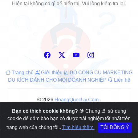
Hiện tại không có gì để hiển thị. Vui lòng kiểm tra lại.
Trang chủ
Giới thiệu
BỘ CÔNG CỤ MARKETING
DU KÍCH DÀNH CHO MỌI DOANH NGHIỆP
Liên hệ
© 2026
HoangQuocUy.Com
.
Bạn có thích cookie không?
🍪 Chúng tôi sử dụng
cookie để đảm bảo bạn có được trải nghiệm tốt nhất trên
trang web của chúng tôi..
Tìm hiểu thêm
TÔI ĐỒNG Ý