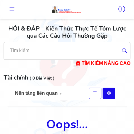
HỎI & ĐÁP - Kiến Thức Thực Tế Tóm Lược
qua Các Câu Hỏi Thường Gặp
Tìm kiếm
TÌM KIẾM NÂNG CAO
Tài chính
( 0 Bài Viết )
Nền tảng liên quan
▼
Oops!...