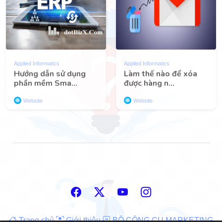
Applied Informatics
Applied Informatics
Hướng dẫn sử dụng
Làm thế nào để xóa
phần mềm Sma...
được hàng n...
Website
Website
Trang chủ
Giới thiệu
BỘ CÔNG CỤ MARKETING