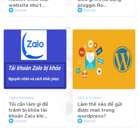
website như t...
pluggin Ro...
Website
Website
Digital Marketing
SEO & Content
Tôi cần làm gì để
Làm thế nào để gửi
tránh bị khóa tài
được mail trong
khoản Zalo khi...
wordpress?
Website
Website