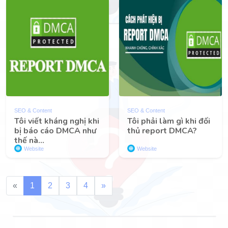
SEO & Content
SEO & Content
Tôi viết kháng nghị khi
Tôi phải làm gì khi đối
bị báo cáo DMCA như
thủ report DMCA?
thế nà...
Website
Website
«
1
2
3
4
»