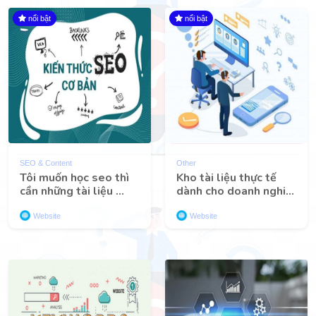
nổi bật
nổi bật
SEO & Content
Other
Tôi muốn học seo thì
Kho tài liệu thực tế
cần những tài liệu ...
dành cho doanh nghi...
Website
Website