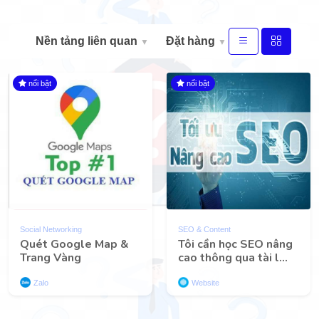
Nền tảng liên quan
Đặt hàng
▼
▼
nổi bật
nổi bật
Social Networking
SEO & Content
Quét Google Map &
Tôi cần học SEO nâng
Trang Vàng
cao thông qua tài l...
Zalo
Website