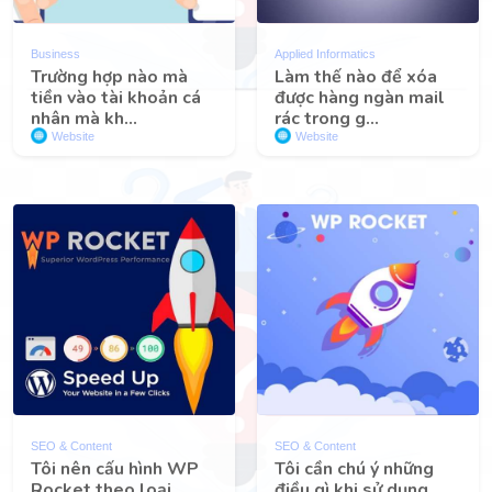
Business
Applied Informatics
Trường hợp nào mà
Làm thế nào để xóa
tiền vào tài khoản cá
được hàng ngàn mail
nhân mà kh...
rác trong g...
Website
Website
SEO & Content
SEO & Content
Tôi nên cấu hình WP
Tôi cần chú ý những
Rocket theo loại
điều gì khi sử dụng