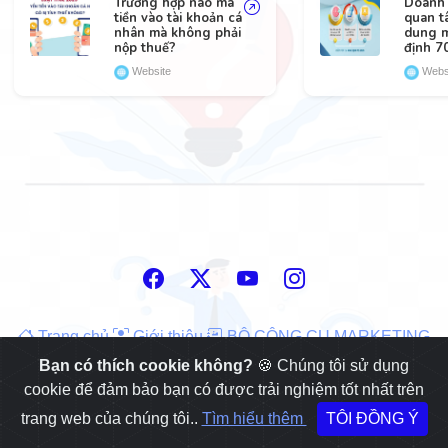
Trường hợp nào mà
Doanh 
tiền vào tài khoản cá
quan tâ
nhân mà không phải
dung m
nộp thuế?
định 7
Website
Webs
Trang chủ
Giới thiệu
BỘ CÔNG CỤ MARKETING
DU KÍCH DÀNH CHO MỌI DOANH NGHIỆP
Liên hệ
Bạn có thích cookie không?
🍪 Chúng tôi sử dụng
cookie để đảm bảo bạn có được trải nghiệm tốt nhất trên
trang web của chúng tôi..
Tìm hiểu thêm
TÔI ĐỒNG Ý
© 2026
HoangQuocUy.Com
.