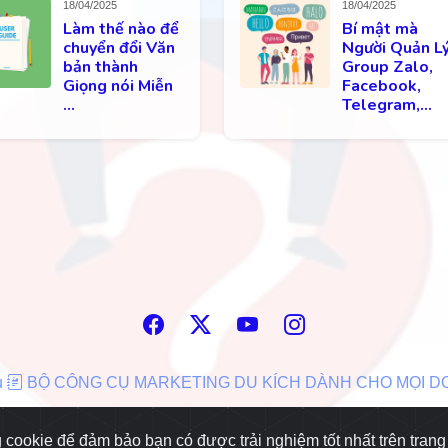
18/04/2025
18/04/2025
Làm thế nào để
Bí mật mà
chuyển đổi Văn
Người Quản L
bản thành
Group Zalo,
Giọng nói Miễn
Facebook,
...
Telegram,...
u
BỘ CÔNG CỤ MARKETING DU KÍCH DÀNH CHO MỌI 
 cookie để đảm bảo bạn có được trải nghiệm tốt nhất trên trang
© 2026
HoangQuocUy.Com
.