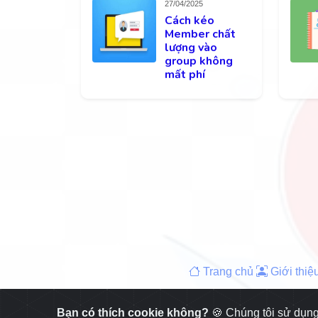
27/04/2025
Cách kéo
Member chất
lượng vào
group không
mất phí
Trang chủ
Giới thiệ
Bạn có thích cookie không?
🍪 Chúng tôi sử dụng