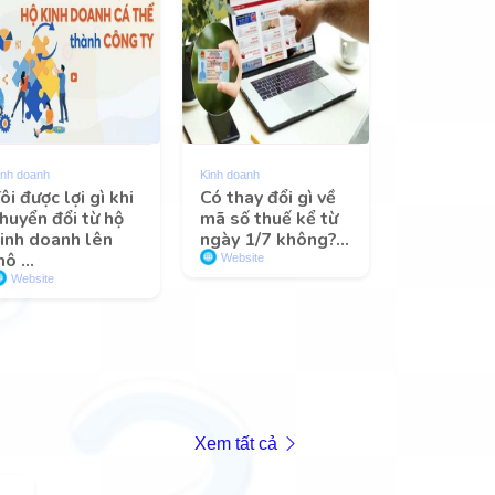
inh doanh
Kinh doanh
ôi được lợi gì khi
Có thay đổi gì về
huyển đổi từ hộ
mã số thuế kể từ
inh doanh lên
ngày 1/7 không?...
ô ...
Website
Website
Xem tất cả