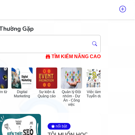
 Thường Gặp
TÌM KIẾM NÂNG CAO
ện tử
Digital
Sự kiện &
Quản lý Đội
Việc làm và
Quản lý và
Marketing
Quảng cáo
nhóm - Dự
Tuyển dụng
Lãnh đạo
Án - Công
việc
nổi bật
TÔI MUỐN HỌC