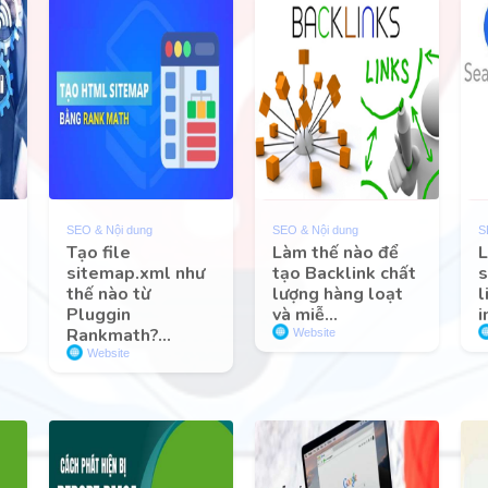
SEO & Nội dung
SEO & Nội dung
S
Tạo file
Làm thế nào để
L
sitemap.xml như
tạo Backlink chất
s
t
thế nào từ
lượng hàng loạt
l
Pluggin
và miễ...
i
Rankmath?...
Website
Website