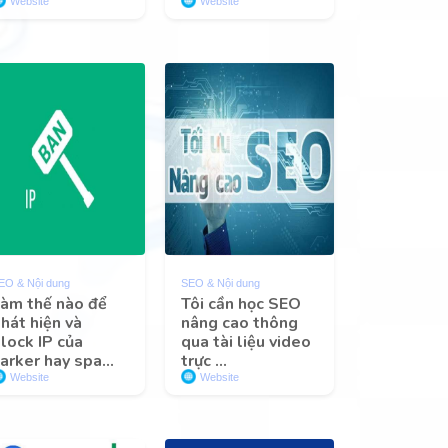
Website
Website
EO & Nội dung
SEO & Nội dung
àm thế nào để
Tôi cần học SEO
hát hiện và
nâng cao thông
lock IP của
qua tài liệu video
arker hay spa...
trực ...
Website
Website