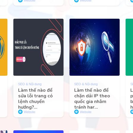
Website
Website
SEO & Nội dung
SEO & Nội dung
S
Làm thế nào để
Làm thế nào để
L
sửa lỗi trang có
chặn dải IP theo
p
lệnh chuyển
quốc gia nhằm
b
hướng?...
tránh har...
h
Website
Website