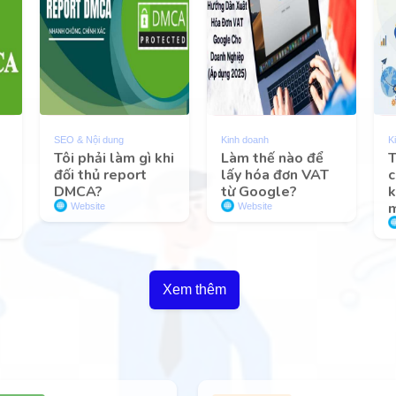
SEO & Nội dung
Kinh doanh
K
Tôi phải làm gì khi
Làm thế nào để
T
đối thủ report
lấy hóa đơn VAT
c
DMCA?
từ Google?
k
m
Website
Website
Xem thêm