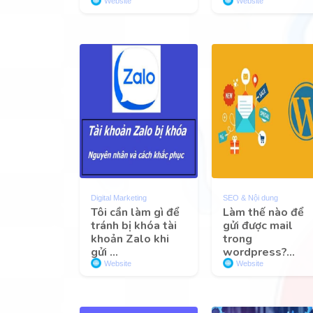
Website
Website
Digital Marketing
SEO & Nội dung
Tôi cần làm gì để
Làm thế nào để
tránh bị khóa tài
gửi được mail
khoản Zalo khi
trong
gửi ...
wordpress?...
Website
Website