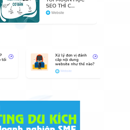
SEO THÌ C...
Website
CP
Xử lý đơn vị đánh
 tối
cắp nội dung
website như thế nào?
Website