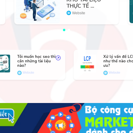
THỰC TẾ ...
Website
Tôi muốn học seo thì
Xử lý vấn đề L
cần những tài liệu
như thế nào cho
nào?
ưu?
Website
Website