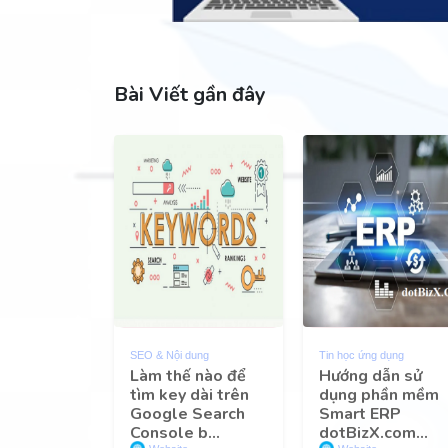
Bài Viết gần đây
SEO & Nội dung
Tin học ứng dụng
Làm thế nào để
Hướng dẫn sử
tìm key dài trên
dụng phần mềm
Google Search
Smart ERP
Console b...
dotBizX.com...