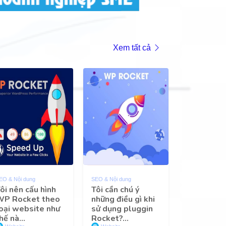
Xem tất cả
EO & Nội dung
SEO & Nội dung
ôi nên cấu hình
Tôi cần chú ý
WP Rocket theo
những điều gì khi
oại website như
sử dụng pluggin
hế nà...
Rocket?...