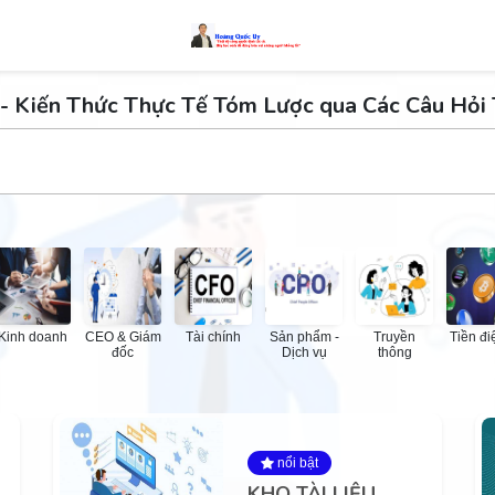
- Kiến Thức Thực Tế Tóm Lược qua Các Câu Hỏi
Kinh doanh
CEO & Giám
Tài chính
Sản phẩm -
Truyền
Tiền đi
đốc
Dịch vụ
thông
nổi bật
KHO TÀI LIỆU