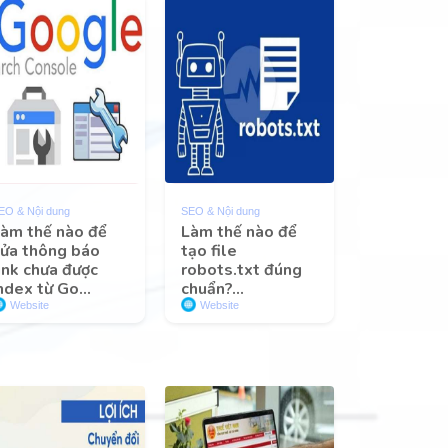
EO & Nội dung
SEO & Nội dung
àm thế nào để
Làm thế nào để
ửa thông báo
tạo file
ink chưa được
robots.txt đúng
ndex từ Go...
chuẩn?...
Website
Website