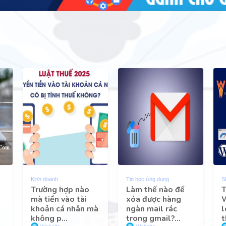
Kinh doanh
Tin học ứng dụng
S
Trường hợp nào
Làm thế nào để
T
mà tiền vào tài
xóa được hàng
khoản cá nhân mà
ngàn mail rác
l
không p...
trong gmail?...
t