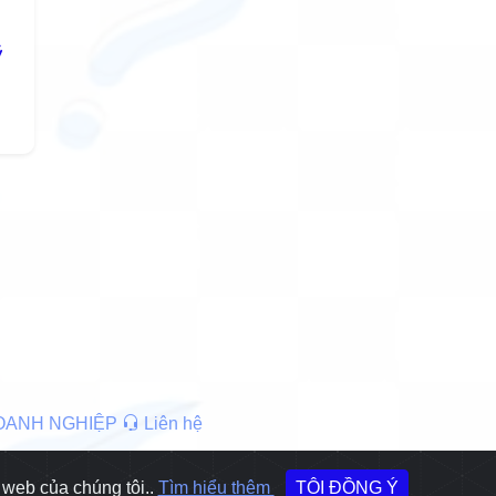
ý
DOANH NGHIỆP
Liên hệ
 web của chúng tôi..
Tìm hiểu thêm
TÔI ĐỒNG Ý