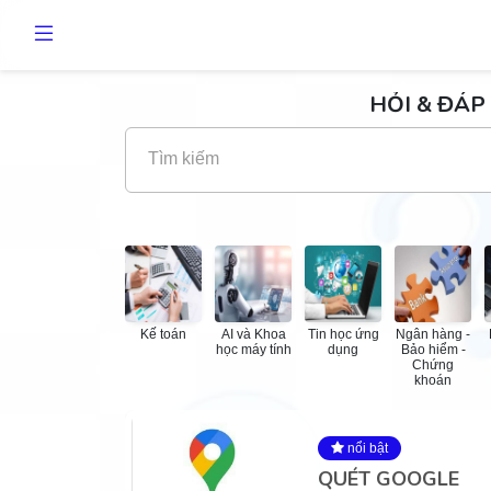
HỎI & ĐÁP 
Tìm kiếm
Kế toán
AI và Khoa
Tin học ứng
Ngân hàng -
học máy tính
dụng
Bảo hiểm -
Chứng
khoán
nổi bật
QUÉT GOOGLE