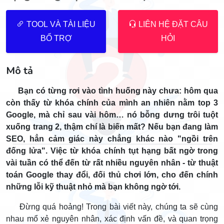
TOOL VÀ TÀI LIỆU
LIÊN HỆ ĐẶT CÂU
BỔ TRỢ
HỎI
Mô tả
Bạn có từng rơi vào tình huống này chưa: hôm qua
còn thấy từ khóa chính của mình an nhiên nằm top 3
Google, mà chỉ sau vài hôm… nó bỗng dưng trôi tuột
xuống trang 2, thậm chí là biến mất? Nếu bạn đang làm
SEO, hẳn cảm giác này chẳng khác nào "ngồi trên
đống lửa". Việc từ khóa chính tụt hạng bất ngờ trong
vài tuần có thể đến từ rất nhiều nguyên nhân - từ thuật
toán Google thay đổi, đối thủ chơi lớn, cho đến chính
những lỗi kỹ thuật nhỏ mà bạn không ngờ tới.
Đừng quá hoảng! Trong bài viết này, chúng ta sẽ cùng
nhau mổ xẻ nguyên nhân, xác định vấn đề, và quan trọng