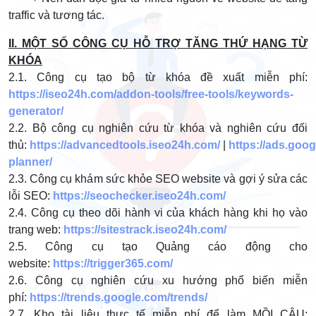
traffic và tương tác.
II. MỘT SỐ CÔNG CỤ HỖ TRỢ TĂNG THỨ HẠNG TỪ
KHÓA
2.1. Công cụ tạo bộ từ khóa đề xuất miễn phí:
https://iseo24h.com/addon-tools/free-tools/keywords-
generator/
2.2. Bộ công cụ nghiên cứu từ khóa và nghiên cứu đối
thủ:
https://advancedtools.iseo24h.com/
|
https://ads.goo
planner/
2.3. Công cụ khám sức khỏe SEO website và gợi ý sửa các
lỗi SEO:
https://seochecker.iseo24h.com/
2.4. Công cụ theo dõi hành vi của khách hàng khi họ vào
trang web:
https://sitestrack.iseo24h.com/
2.5. Công cụ tạo Quảng cáo động cho
website:
https://trigger365.com/
2.6. Công cụ nghiên cứu xu hướng phổ biến miễn
phí:
https://trends.google.com/trends/
2.7. Kho tài liệu thực tế miễn phí để làm MỒI CÂU: