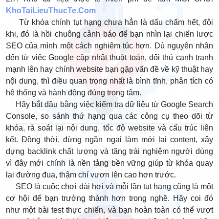
KhoTaiLieuThucTe.Com
Từ khóa chính tụt hạng chưa hẳn là dấu chấm hết, đôi
khi, đó là hồi chuông cảnh báo để bạn nhìn lại chiến lược
SEO của mình một cách nghiêm túc hơn. Dù nguyên nhân
đến từ việc Google cập nhật thuật toán, đối thủ cạnh tranh
mạnh lên hay chính website bạn gặp vấn đề về kỹ thuật hay
nội dung, thì điều quan trọng nhất là bình tĩnh, phân tích có
hệ thống và hành động đúng trọng tâm.
Hãy bắt đầu bằng việc kiểm tra dữ liệu từ Google Search
Console, so sánh thứ hạng qua các công cụ theo dõi từ
khóa, rà soát lại nội dung, tốc độ website và cấu trúc liên
kết. Đồng thời, đừng ngần ngại làm mới lại content, xây
dựng backlink chất lượng và tăng trải nghiệm người dùng
vì đây mới chính là nền tảng bền vững giúp từ khóa quay
lại đường đua, thậm chí vươn lên cao hơn trước.
SEO là cuộc chơi dài hơi và mỗi lần tụt hạng cũng là một
cơ hội để bạn trưởng thành hơn trong nghề. Hãy coi đó
như một bài test thực chiến, và bạn hoàn toàn có thể vượt