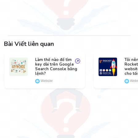
Bài Viết liên quan
Làm thế nào để tìm
Tôi nê
key dài trên Google
Rocket
Search Console bằng
websit
lệnh?
cho tối
Website
Webs