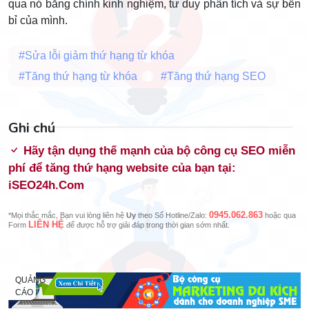
qua nó bằng chính kinh nghiệm, tư duy phân tích và sự bền
bỉ của mình.
#Sửa lỗi giảm thứ hạng từ khóa
#Tăng thứ hạng từ khóa
#Tăng thứ hạng SEO
Ghi chú
Hãy tận dụng thế mạnh của bộ công cụ SEO miễn
phí để tăng thứ hạng website của bạn tại:
iSEO24h.Com
0945.062.863
*Mọi thắc mắc, Bạn vui lòng liên hệ
Uy
theo Số Hotline/Zalo:
hoặc qua
LIÊN HỆ
Form
để được hỗ trợ giải đáp trong thời gian sớm nhất.
QUẢNG
CÁO