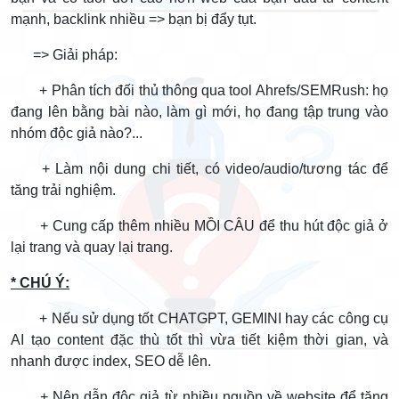
mạnh, backlink nhiều => bạn bị đẩy tụt.
=> Giải pháp:
+ Phân tích đối thủ thông qua tool Ahrefs/SEMRush: họ
đang lên bằng bài nào, làm gì mới, họ đang tập trung vào
nhóm độc giả nào?...
+ Làm nội dung chi tiết, có video/audio/tương tác để
tăng trải nghiệm.
+ Cung cấp thêm nhiều MỒI CÂU để thu hút độc giả ở
lại trang và quay lại trang.
* CHÚ Ý:
+ Nếu sử dụng tốt CHATGPT, GEMINI hay các công cụ
AI tạo content đặc thù tốt thì vừa tiết kiệm thời gian, và
nhanh được index, SEO dễ lên.
+ Nên dẫn độc giả từ nhiều nguồn về website để tăng