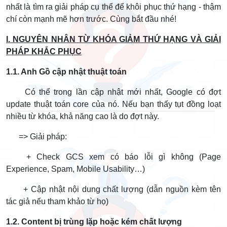
nhất là tìm ra giải pháp cụ thể để khôi phục thứ hạng - thậm
chí còn mạnh mẽ hơn trước. Cùng bắt đầu nhé!
I. NGUYÊN NHÂN TỪ KHÓA GIẢM THỨ HẠNG VÀ GIẢI
PHÁP KHẮC PHỤC
1.1. Anh Gồ cập nhật thuật toán
Có thể trong lần cập nhật mới nhất, Google có đợt
update thuật toán core của nó. Nếu bạn thấy tụt đồng loạt
nhiều từ khóa, khả năng cao là do đợt này.
=> Giải pháp:
+ Check GCS xem có báo lỗi gì không (Page
Experience, Spam, Mobile Usability…)
+ Cập nhật nội dung chất lượng (dẫn nguồn kèm tên
tác giả nếu tham khảo từ họ)
1.2. Content bị trùng lặp hoặc kém chất lượng