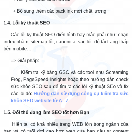
+ Bổ sung thêm các backlink mới chất lượng.
1.4. Lỗi kỹ thuật SEO
Các lỗi kỹ thuật SEO điển hình hay mắc phải như: chặn
index nhầm, sitemap lỗi, canonical sai, tốc độ tải trang thấp
trên mobile…
=> Giải pháp:
Kiểm tra kỹ bằng GSC và các tool như Screaming
Frog, PageSpeed Insights hoặc theo hướng dẫn check
sức khỏe SEO sau để tìm ra các lỗi kỹ thuật SEo và fix
các lỗi đó:
Hướng dẫn sử dụng công cụ kiểm tra sức
khỏe SEO website từ A - Z
.
1.5. Đối thủ đang làm SEO tốt hơn Bạn
Hiện tại có khá nhiều trang WEB lớn trong ngành của
bạn và có tuổi đời cao hơn web của bạn đầu tư content