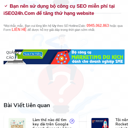
Bạn nên sử dụng bộ công cụ SEO miễn phí tại
iSEO24h.Com để tăng thứ hạng website
0945.062.863
*Mọi thắc mắc, Bạn vui lòng liên hệ
Uy
theo Số Hotline/Zalo:
hoặc qua
LIÊN HỆ
Form
để được hỗ trợ giải đáp trong thời gian sớm nhất.
QUẢNG
CÁO
Bài Viết liên quan
Làm thế nào để tìm
Tôi nê
key dài trên Google
Rocket