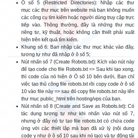
Ô số 5 (Restricted Directories): Nhập các thư
mục các thư mục trên website mà bạn không muốn
các công cụ tìm kiếm hoặc người dùng truy cập trực
tiếp vào. Thông thường, đây là những thư mục
riêng tư, kỹ thuật, hoặc không cần thiết phải xuất
hiện trên kết quả tìm kiếm.
Khung số 6: Bạn nhập các thư mục khác vào đây,
tương tự như đã nhập ở ô số 5;
Nút nhấn số 7 (Create Robots.txt): Kích vào nút này
để tạo code cho file Robots.txt => Sau khi tạo xong,
thì code của nó hiện ở Ô số 10 bên dưới, Bạn chỉ
việc tạo thủ công file robots.txt rồi copy code ở ô số
10 vào file này => sau đó copy file robots.txt này lên
thư mục public_html trên hosting/vps của bạn.
Nút nhấn số 8 (Create and Save as Robots.txt): Có
tác dụng tương tự như khi nhấn vào nút số 7,
nhưng ở đây nó tự tạo file robots.txt có chứa code
ứng với các thiết lập mà bạn đã xử lý (nội dung
code y như ở ô số 10 sau khi nó tạo) và tự động tải