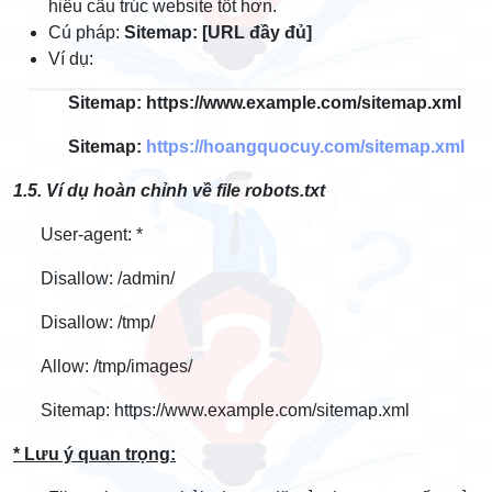
hiểu cấu trúc website tốt hơn.
Cú pháp:
Sitemap: [URL đầy đủ]
Ví dụ:
Sitemap: https://www.example.com/sitemap.xml
Sitemap:
https://hoangquocuy.com/sitemap.xml
1.5. Ví dụ hoàn chỉnh về file robots.txt
User-agent: *
Disallow: /admin/
Disallow: /tmp/
Allow: /tmp/images/
Sitemap: https://www.example.com/sitemap.xml
* Lưu ý quan trọng: