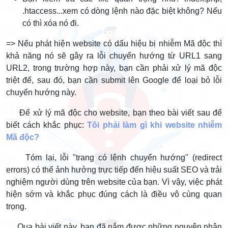
.htaccess...xem có dòng lệnh nào đặc biệt không? Nếu
có thì xóa nó đi.
=> Nếu phát hiện website có dấu hiệu bị nhiễm Mã độc thì
khả năng nó sẽ gây ra lỗi chuyển hướng từ URL1 sang
URL2, trong trường hợp này, bạn cần phải xử lý mã độc
triệt để, sau đó, bạn cần submit lên Google để loại bỏ lỗi
chuyển hướng này.
Để xử lý mã độc cho website, bạn theo bài viết sau để
biết cách khắc phục:
Tôi phải làm gì khi website nhiễm
Mã độc?
Tóm lại, lỗi "trang có lệnh chuyển hướng" (redirect
errors) có thể ảnh hưởng trực tiếp đến hiệu suất SEO và trải
nghiệm người dùng trên website của bạn. Vì vậy, việc phát
hiện sớm và khắc phục đúng cách là điều vô cùng quan
trọng.
Qua bài viết này, bạn đã nắm được những nguyên nhân