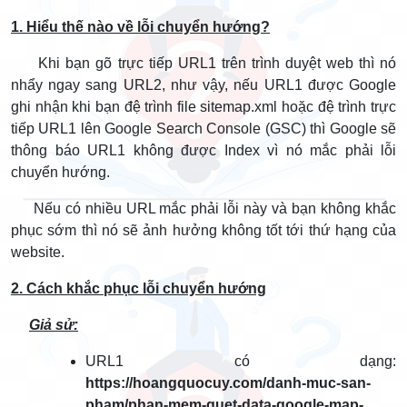
1. Hiểu thế nào về lỗi chuyển hướng?
Khi bạn gõ trực tiếp URL1 trên trình duyệt web thì nó
nhẩy ngay sang URL2, như vậy, nếu URL1 được Google
ghi nhận khi bạn đệ trình file sitemap.xml hoặc đệ trình trực
tiếp URL1 lên Google Search Console (GSC) thì Google sẽ
thông báo URL1 không được Index vì nó mắc phải lỗi
chuyển hướng.
Nếu có nhiều URL mắc phải lỗi này và bạn không khắc
phục sớm thì nó sẽ ảnh hưởng không tốt tới thứ hạng của
website.
2. Cách khắc phục lỗi chuyển hướng
Giả sử:
URL1 có dạng:
https://hoangquocuy.com/danh-muc-san-
pham/phan-mem-quet-data-google-map-