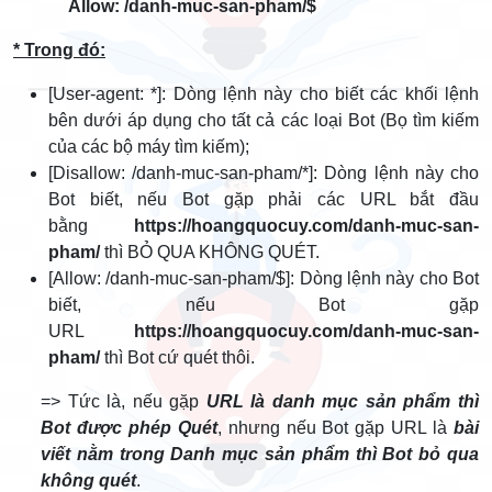
Allow: /danh-muc-san-pham/$
* Trong đó:
[User-agent: *]: Dòng lệnh này cho biết các khối lệnh
bên dưới áp dụng cho tất cả các loại Bot (Bọ tìm kiếm
của các bộ máy tìm kiếm);
[Disallow: /danh-muc-san-pham/*]: Dòng lệnh này cho
Bot biết, nếu Bot gặp phải các URL bắt đầu
bằng
https://hoangquocuy.com/danh-muc-san-
pham/
thì BỎ QUA KHÔNG QUÉT.
[Allow: /danh-muc-san-pham/$]: Dòng lệnh này cho Bot
biết, nếu Bot gặp
URL
https://hoangquocuy.com/danh-muc-san-
pham/
thì Bot cứ quét thôi.
=> Tức là, nếu gặp
URL là danh mục sản phẩm thì
Bot được phép Quét
, nhưng nếu Bot gặp URL là
bài
viết nằm trong Danh mục sản phẩm thì Bot bỏ qua
không quét
.