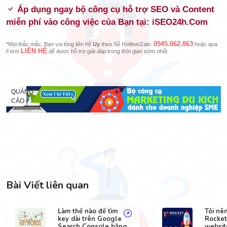
Áp dụng ngay bộ công cụ hỗ trợ SEO và Content
miễn phí vào công việc của Bạn tại: iSEO24h.Com
0945.062.863
*Mọi thắc mắc, Bạn vui lòng liên hệ
Uy
theo Số Hotline/Zalo:
hoặc qua
LIÊN HỆ
Form
để được hỗ trợ giải đáp trong thời gian sớm nhất.
QUẢNG
CÁO
Bài Viết liên quan
Làm thế nào để tìm
Tôi nê
key dài trên Google
Rocket
Search Console bằng
websit