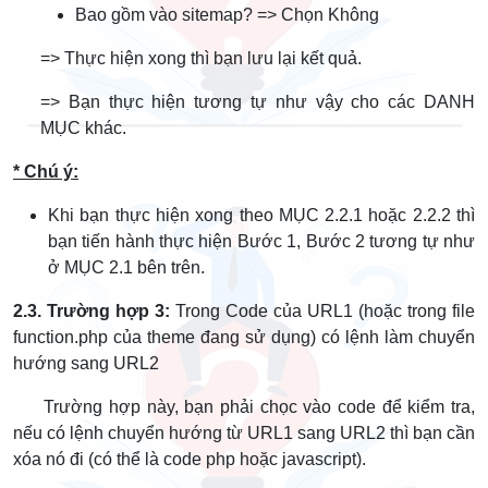
Bao gồm vào sitemap? => Chọn Không
=> Thực hiện xong thì bạn lưu lại kết quả.
=> Bạn thực hiện tương tự như vậy cho các DANH
MỤC khác.
* Chú ý:
Khi bạn thực hiện xong theo MỤC 2.2.1 hoặc 2.2.2 thì
bạn tiến hành thực hiện Bước 1, Bước 2 tương tự như
ở MỤC 2.1 bên trên.
2.3. Trường hợp 3:
Trong Code của URL1 (hoặc trong file
function.php của theme đang sử dụng) có lệnh làm chuyển
hướng sang URL2
Trường hợp này, bạn phải chọc vào code để kiểm tra,
nếu có lệnh chuyển hướng từ URL1 sang URL2 thì bạn cần
xóa nó đi (có thể là code php hoặc javascript).