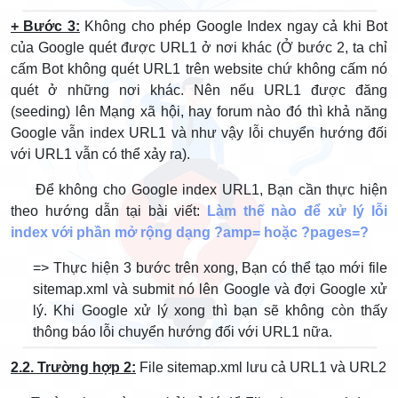
+ Bước 3:
Không cho phép Google Index ngay cả khi Bot
của Google quét được URL1 ở nơi khác (Ở bước 2, ta chỉ
cấm Bot không quét URL1 trên website chứ không cấm nó
quét ở những nơi khác. Nên nếu URL1 được đăng
(seeding) lên Mạng xã hội, hay forum nào đó thì khả năng
Google vẫn index URL1 và như vậy lỗi chuyển hướng đối
với URL1 vẫn có thể xảy ra).
Để không cho Google index URL1, Bạn cần thực hiện
theo hướng dẫn tại bài viết:
Làm thế nào để xử lý lỗi
index với phần mở rộng dạng ?amp= hoặc ?pages=?
=> Thực hiện 3 bước trên xong, Bạn có thể tạo mới file
sitemap.xml và submit nó lên Google và đợi Google xử
lý. Khi Google xử lý xong thì bạn sẽ không còn thấy
thông báo lỗi chuyển hướng đối với URL1 nữa.
2.2. Trường hợp 2:
File sitemap.xml lưu cả URL1 và URL2