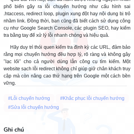
phổ biến gây ra lỗi chuyển hướng như cấu hình sai
.htaccess, redirect loop, plugin xung đột hay nội dung bị trỏ
nhầm link. Đồng thời, bạn cũng đã biết cách sử dụng công
cụ như Google Search Console, các plugin SEO, hay kiểm
tra bằng tay để xử lý lỗi nhanh chóng và hiệu quả.
Hãy duy trì thói quen kiểm tra định kỳ các URL, đảm bảo
rằng mọi chuyển hướng đều hợp lý, rõ ràng và không gây
"lạc lối" cho cả người dùng lẫn công cụ tìm kiếm. Một
website sạch lỗi redirect không chỉ giúp giữ chân khách truy
cập mà còn nâng cao thứ hạng trên Google một cách bền
vững.
#Lỗi chuyển hướng
#Khắc phục lỗi chuyển hướng
#Sửa lỗi chuyển hướng
Ghi chú