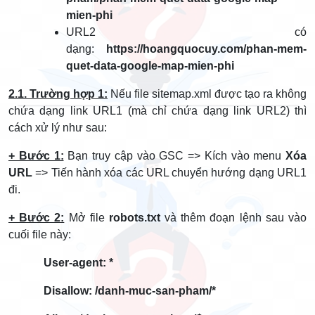
mien-phi
URL2 có
dạng:
https://hoangquocuy.com/phan-mem-
quet-data-google-map-mien-phi
2.1. Trường hợp 1:
Nếu file sitemap.xml được tạo ra không
chứa dạng link URL1 (mà chỉ chứa dạng link URL2) thì
cách xử lý như sau:
+ Bước 1:
Bạn truy cập vào GSC => Kích vào menu
Xóa
URL
=> Tiến hành xóa các URL chuyển hướng dạng URL1
đi.
+ Bước 2:
Mở file
robots.txt
và thêm đoạn lệnh sau vào
cuối file này:
User-agent: *
Disallow: /danh-muc-san-pham/*