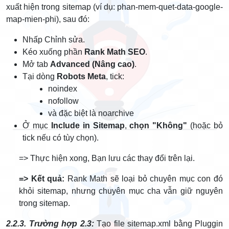
xuất hiện trong sitemap (ví dụ: phan-mem-quet-data-google-
map-mien-phi), sau đó:
Nhấp Chỉnh sửa.
Kéo xuống phần
Rank Math SEO
.
Mở tab
Advanced (Nâng cao)
.
Tại dòng
Robots Meta
, tick:
noindex
nofollow
và đặc biệt là noarchive
Ở mục
Include in Sitemap
,
chọn "Không"
(hoặc bỏ
tick nếu có tùy chọn).
=> Thực hiện xong, Bạn lưu các thay đổi trên lại.
=> Kết quả
:
Rank Math sẽ loại bỏ chuyên mục con đó
khỏi sitemap, nhưng chuyên mục cha vẫn giữ nguyên
trong sitemap.
2.2.3. Trường hợp 2.3:
Tạo file sitemap.xml bằng Pluggin